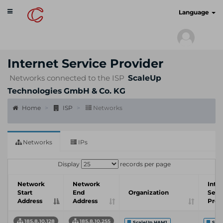
Toggle
cyberscan.io
Language
navigation
Internet Service Provider
Networks connected to the ISP
ScaleUp
Technologies GmbH & Co. KG
Home
ISP
Networks
Networks
IPs
Display
records per page
Network
Network
Inte
Start
End
Organization
Serv
Address
Address
Prov
185.8.10.128
185.8.10.255
ScaleUp HAM1
Scal