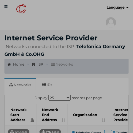
Toggle
cyberscan.io
Language
navigation
Internet Service Provider
Networks connected to the ISP
Telefonica Germany
GmbH & Co.OHG
Home
ISP
Networks
Networks
IPs
Display
records per page
Network
Network
Internet
Start
End
Organization
Service
Address
Address
Provider
176.1.0.0
176.1.0.0
Telefonica Germa...
Telefonica 