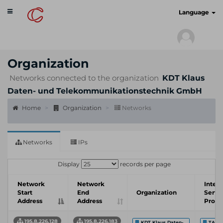
Toggle
cyberscan.io
Language
navigation
Organization
Networks connected to the organization
KDT Klaus
Daten- und Telekommunikationstechnik GmbH
Home
Organization
Networks
Networks
IPs
Display
records per page
Network
Network
Inter
Start
End
Organization
Servi
Address
Address
Provi
195.8.226.128
195.8.226.183
KDT Klaus Daten-...
TAL.DE