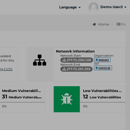
Demo User2
Language
Home
IPs
Network information
Network Start:
Organization:
umulated
217.72.200.128
Webde3
d for this
ISP:
Network End:
IONOS SE
217.72.201.255
Org CVSS
Medium Vulnerabilities
Low Vulnerabilities
31
12
Medium Vulnerabilities
Low Vulnerabilities
0%
0%