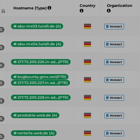
Country
Organization
Hostname (Type)
abu-mx03.1und1.de (A)
Webde3
55
abu-mx04.1und1.de (A)
Webde3
55
217.72.200.226.in-ad...(PTR)
Webde3
55
bugbounty.gmx.net(PTR)
Webde3
217.72.200.227.in-ad...(PTR)
55
217.72.200.228.in-ad...(PTR)
Webde3
55
produkte.web.de (A)
Webde3
55
vorteile.web.de (A)
Webde3
55