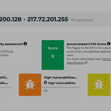
200.128 - 217.72.201.255
IPs scanned
ity assessment
Accumulated CVSS Score
Score
The figure to the left is the acc
ed CRITICAL
score of all vulnerabilities detecte
ed HIGH
0
view.
For more information see:
First 
Specification
Critical Vulnerabilities
High Vulnerabilities
0
ities
High Vulnerabilities
0%