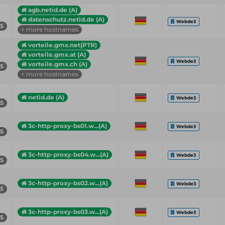
agb.netid.de (A)
datenschutz.netid.de (A)
Webde3
55
+ more hostnames
vorteile.gmx.net(PTR)
vorteile.gmx.at (A)
Webde3
vorteile.gmx.ch (A)
55
+ more hostnames
netid.de (A)
Webde3
55
3c-http-proxy-bs01.w...(A)
Webde3
55
3c-http-proxy-bs04.w...(A)
Webde3
55
3c-http-proxy-bs02.w...(A)
Webde3
55
3c-http-proxy-bs03.w...(A)
Webde3
55